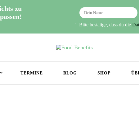
ichts zu
passen!
Bitte bestätige, dass du die
Dat
Food Benefits
Besser Essen, besser Leben!
TERMINE
BLOG
SHOP
ÜB